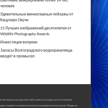
человек
Удивительные миниатюрные пейзажы от
Кацухиро Окучи
15 Лучших изображений десятилетия от
Wildlife Photography Awards
Инвестиции вопреки
Запасы Волгоградского водохранилища
вводят в промысел
е материалы на данном сайте взяты из открытых источников и
едоставляются исключительно в ознакомительных целях. Права на