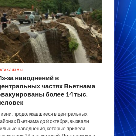
АТАКЛИЗМЫ
Из-за наводнений в
центральных частях Вьетнама
эвакуированы более 14 тыс.
человек
ивни, продолжавшиеся в центральных
айонах Вьетнама до 8 октября, вызвали
ильные наводнения, которые привели
 эвакуации 14 тыс. жителей. Подтверждена