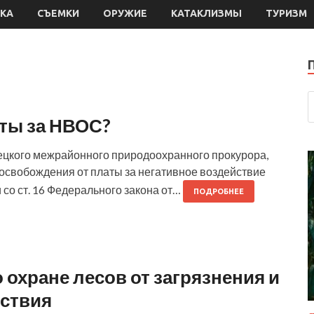
КА
СЪЕМКИ
ОРУЖИЕ
КАТАКЛИЗМЫ
ТУРИЗМ
аты за НВОС?
пецкого межрайонного природоохранного прокурора,
 освобождения от платы за негативное воздействие
 со ст. 16 Федерального закона от…
ПОДРОБНЕЕ
 охране лесов от загрязнения и
йствия