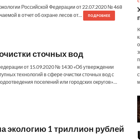
С
экологии Российской Федерации от 22.07.2020 № 468
аемой в отчет об охране лесов от…
ПОДРОБНЕЕ
K
к
о
з
очистки сточных вод
п
к
едерации от 15.09.2020 № 1430 «Об утверждении
с
упных технологий в сфере очистки сточных вод с
м
одоотведения поселений или городских округов»…
а экологию 1 триллион рублей