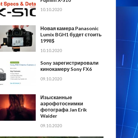
10.10.2020
Новая камера Panasonic
Lumix BGH1 будет стоить
1998$
10.10.2020
Sony зарегистрировали
кинокамеру Sony FX6
09.10.2020
Изысканные
аэрофотоснимки
фотографа Jan Erik
Waider
09.10.2020