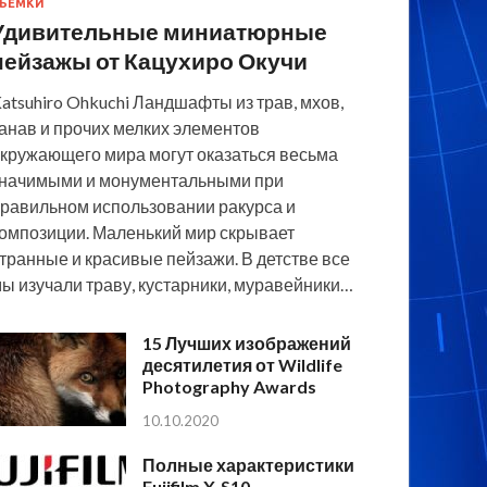
ЪЕМКИ
Удивительные миниатюрные
пейзажы от Кацухиро Окучи
atsuhiro Ohkuchi Ландшафты из трав, мхов,
анав и прочих мелких элементов
кружающего мира могут оказаться весьма
начимыми и монументальными при
равильном использовании ракурса и
омпозиции. Маленький мир скрывает
транные и красивые пейзажи. В детстве все
ы изучали траву, кустарники, муравейники…
15 Лучших изображений
десятилетия от Wildlife
Photography Awards
10.10.2020
Полные характеристики
Fujifilm X-S10