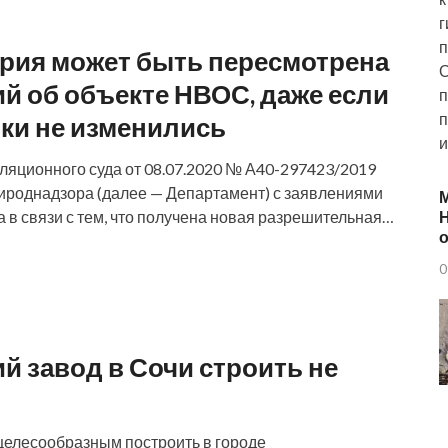
г
п
ория может быть пересмотрена
О
й об объекте НВОС, даже если
п
п
ики не изменились
и
яционного суда от 08.07.2020 № А40-297423/2019
ироднадзора (далее — Департамент) с заявлениями
Н
 в связи с тем, что получена новая разрешительная…
о
0
 завод в Сочи строить не
 целесообразным построить в городе