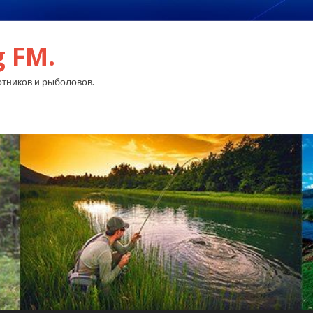
g FM.
тников и рыболовов.