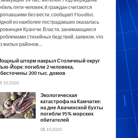
ибель пяти человек, 8 граждан считаются
ропавшими без вести, сообщает Floodlist.
дной из наиболее пострадавших оказалась
ровинция Куангчи. Власти, занимающиеся
роблемами стихийных бедствий, заявили, что
з жилых районов…
Мощный шторм накрыл Столичный округ
ью-Йорк: погибли 2 человека,
бесточены 200 тыс. домов
9.10.2020
Экологическая
катастрофа на Камчатке:
на дне Авачинской бухты
погибли 95% морских
обитателей
08.10.2020