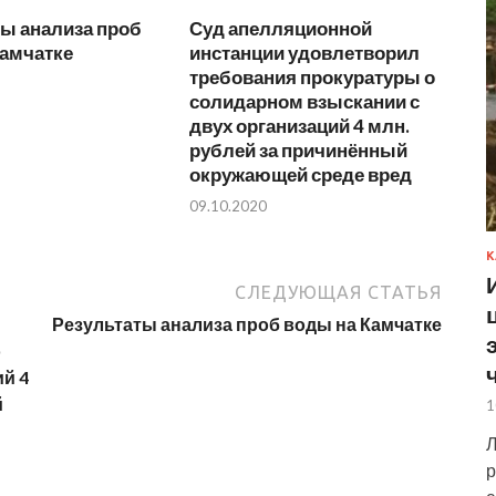
ы анализа проб
Суд апелляционной
Камчатке
инстанции удовлетворил
требования прокуратуры о
солидарном взыскании с
двух организаций 4 млн.
рублей за причинённый
окружающей среде вред
09.10.2020
К
СЛЕДУЮЩАЯ СТАТЬЯ
Результаты анализа проб воды на Камчатке
о
й 4
й
1
Л
р