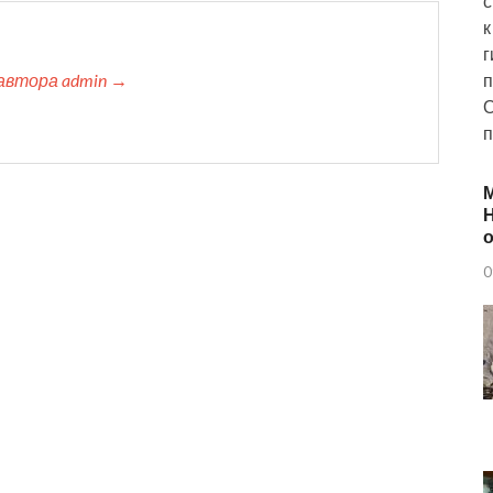
с
к
г
п
автора admin →
О
п
Н
о
0