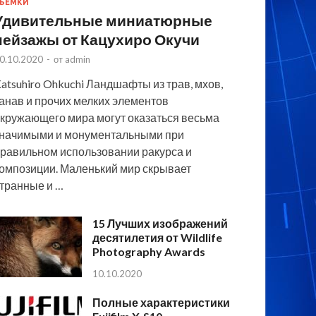
ЪЕМКИ
Удивительные миниатюрные
пейзажы от Кацухиро Окучи
0.10.2020
-
от
admin
atsuhiro Ohkuchi Ландшафты из трав, мхов,
анав и прочих мелких элементов
кружающего мира могут оказаться весьма
начимыми и монументальными при
равильном использовании ракурса и
омпозиции. Маленький мир скрывает
транные и …
15 Лучших изображений
десятилетия от Wildlife
Photography Awards
10.10.2020
Полные характеристики