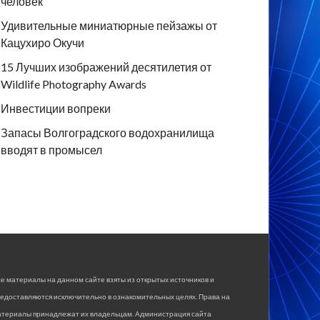
человек
Удивительные миниатюрные пейзажы от
Кацухиро Окучи
15 Лучших изображений десятилетия от
Wildlife Photography Awards
Инвестиции вопреки
Запасы Волгоградского водохранилища
вводят в промысел
е материалы на данном сайте взяты из открытых источников и
едоставляются исключительно в ознакомительных целях. Права на
атериалы принадлежат их владельцам. Администрация сайта