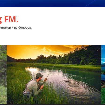
g FM.
тников и рыболовов.