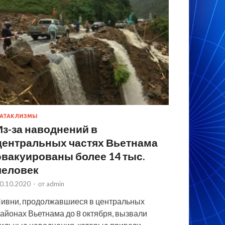
АТАКЛИЗМЫ
Из-за наводнений в
центральных частях Вьетнама
эвакуированы более 14 тыс.
человек
0.10.2020
-
от
admin
ивни, продолжавшиеся в центральных
айонах Вьетнама до 8 октября, вызвали