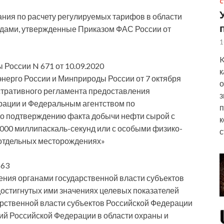
С
ания по расчету регулируемых тарифов в области
дами, утвержденные Приказом ФАС России от
1
K
России N 671 от 10.09.2020
к
нерго России и Минприроды России от 7 октября
о
стративного регламента предоставления
з
рации и Федеральным агентством по
п
по подтверждению факта добычи нефти сырой с
к
0000 миллипаскаль-секунд или с особыми физико-
с
 отдельных месторождениях»
663
ния органами государственной власти субъектов
достигнутых ими значениях целевых показателей
рственной власти субъектов Российской Федерации
й Российской Федерации в области охраны и