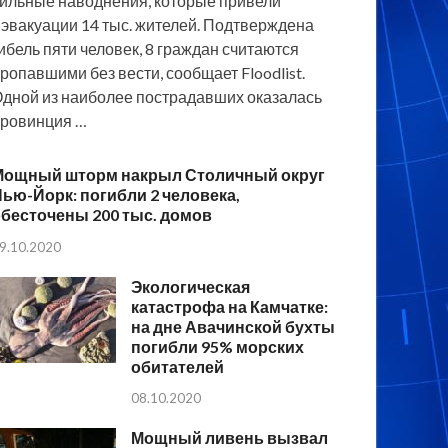
ильные наводнения, которые привели
 эвакуации 14 тыс. жителей. Подтверждена
ибель пяти человек, 8 граждан считаются
ропавшими без вести, сообщает Floodlist.
дной из наиболее пострадавших оказалась
ровинция …
Мощный шторм накрыл Столичный округ
ью-Йорк: погибли 2 человека,
бесточены 200 тыс. домов
9.10.2020
Экологическая
катастрофа на Камчатке:
на дне Авачинской бухты
погибли 95% морских
обитателей
08.10.2020
Мощный ливень вызвал