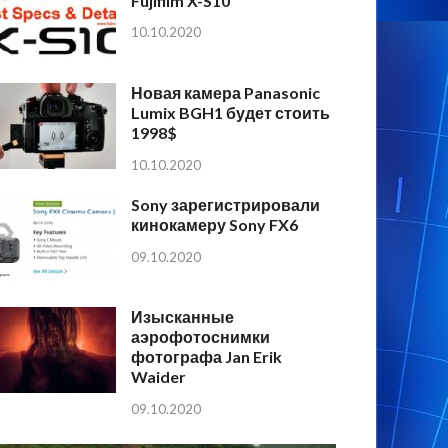
Fujifilm X-S10
10.10.2020
Новая камера Panasonic
Lumix BGH1 будет стоить
1998$
10.10.2020
Sony зарегистрировали
кинокамеру Sony FX6
09.10.2020
Изысканные
аэрофотоснимки
фотографа Jan Erik
Waider
09.10.2020