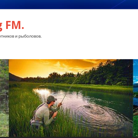
g FM.
тников и рыболовов.