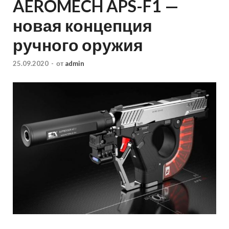
AEROMECH APS-F1 —
новая концепция
ручного оружия
25.09.2020
-
от
admin