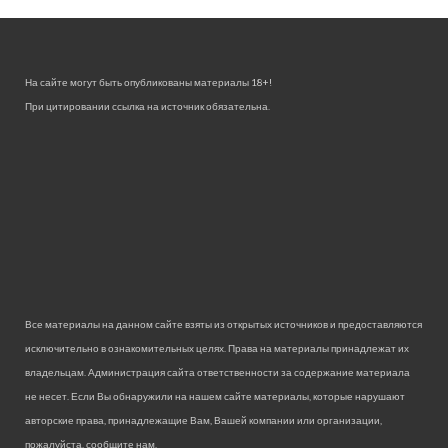
На сайте могут быть опубликованы материалы 18+!
При цитировании ссылка на источник обязательна.
Все материалы на данном сайте взяты из открытых источников и предоставляются
исключительно в ознакомительных целях. Права на материалы принадлежат их
владельцам. Администрация сайта ответственности за содержание материала
не несет. Если Вы обнаружили на нашем сайте материалы, которые нарушают
авторские права, принадлежащие Вам, Вашей компании или организации,
пожалуйста, сообщите нам.