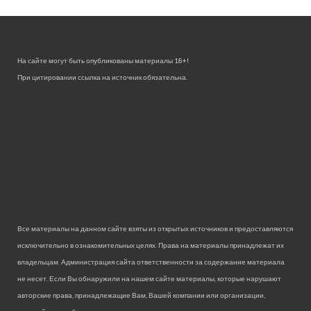
На сайте могут быть опубликованы материалы 18+!
При цитировании ссылка на источник обязательна.
Все материалы на данном сайте взяты из открытых источников и предоставляются
исключительно в ознакомительных целях. Права на материалы принадлежат их
владельцам. Администрация сайта ответственности за содержание материала
не несет. Если Вы обнаружили на нашем сайте материалы, которые нарушают
авторские права, принадлежащие Вам, Вашей компании или организации,