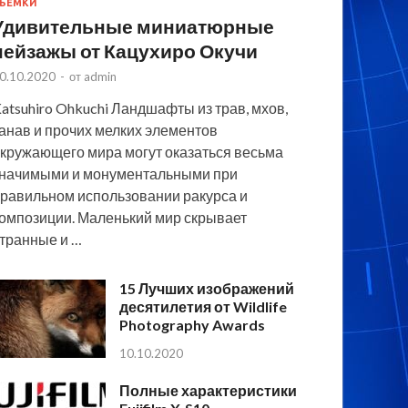
ЪЕМКИ
Удивительные миниатюрные
пейзажы от Кацухиро Окучи
0.10.2020
-
от
admin
atsuhiro Ohkuchi Ландшафты из трав, мхов,
анав и прочих мелких элементов
кружающего мира могут оказаться весьма
начимыми и монументальными при
равильном использовании ракурса и
омпозиции. Маленький мир скрывает
транные и …
15 Лучших изображений
десятилетия от Wildlife
Photography Awards
10.10.2020
Полные характеристики