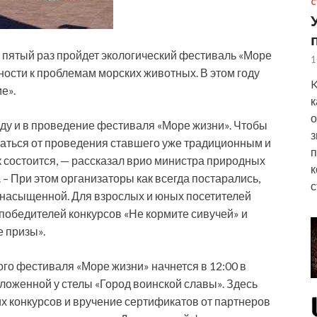
С
 пятый раз пройдет экологический фестиваль «Море
1
сти к проблемам морских животных. В этом году
K
е».
к
о
оду и в проведение фестиваля «Море жизни». Чтобы
з
аться от проведения ставшего уже традиционным и
п
 состоится, — рассказал врио министра природных
к
 – При этом организаторы как всегда постарались,
с
 насыщенной. Для взрослых и юных посетителей
 победителей конкурсов «Не кормите сивучей» и
 призы».
го фестиваля «Море жизни» начнется в 12:00 в
ложенной у стелы «Город воинской славы». Здесь
х конкурсов и вручение сертификатов от партнеров