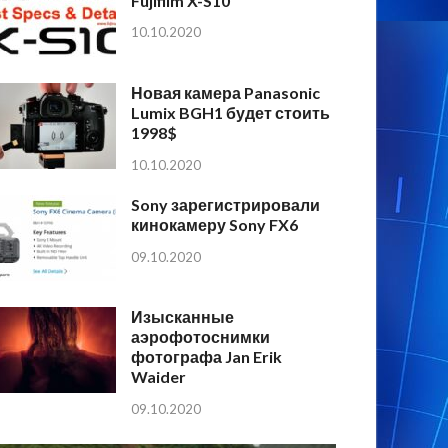
Fujifilm X-S10
10.10.2020
Новая камера Panasonic
Lumix BGH1 будет стоить
1998$
10.10.2020
Sony зарегистрировали
кинокамеру Sony FX6
09.10.2020
Изысканные
аэрофотоснимки
фотографа Jan Erik
Waider
09.10.2020