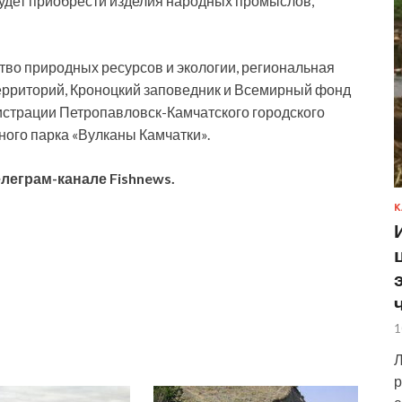
будет приобрести изделия народных промыслов,
во природных ресурсов и экологии, региональная
рриторий, Кроноцкий заповедник и Всемирный фонд
страции Петропавловск-Камчатского городского
ного парка «Вулканы Камчатки».
елеграм-канале Fishnews
.
К
1
Л
р