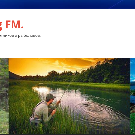
g FM.
тников и рыболовов.