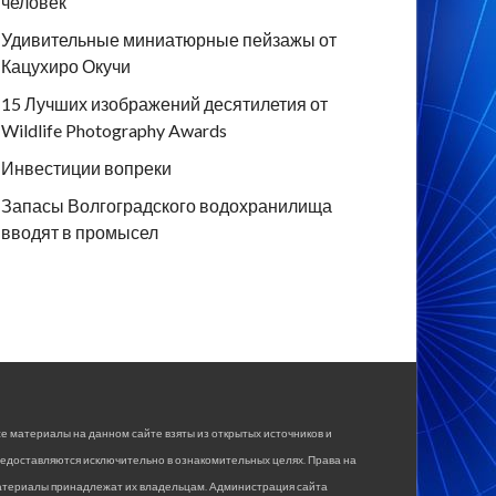
человек
Удивительные миниатюрные пейзажы от
Кацухиро Окучи
15 Лучших изображений десятилетия от
Wildlife Photography Awards
Инвестиции вопреки
Запасы Волгоградского водохранилища
вводят в промысел
е материалы на данном сайте взяты из открытых источников и
едоставляются исключительно в ознакомительных целях. Права на
атериалы принадлежат их владельцам. Администрация сайта