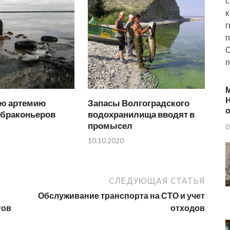
с
к
г
п
О
п
Н
ю артемию
Запасы Волгоградского
о
 браконьеров
водохранилища вводят в
промысел
0
10.10.2020
СЛЕДУЮЩАЯ СТАТЬЯ
Обслуживание транспорта на СТО и учет
тов
отходов