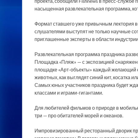
проекта, сообщили Fishnews в пресс-службе 
насыщенная развлекательная программа, кот
Формат ставшего уже привычным лектория в 
слушателями выступят не только научные сот
приглашенные эксперты в области индустрии 
Развлекательная программа праздника развер
Площадка «Пляж» — с экспозицией снаряжени
площадке «Арт-объекты» каждый желающий см
животных, как выглядят синий кит, косатка ил
Самых юных участников праздника будет жда
классами и играми-гигантами.
Для любителей фильмов о природе в мобильн
три — про обитателей морей и океанов.
Импровизированный ресторанный дворик пр