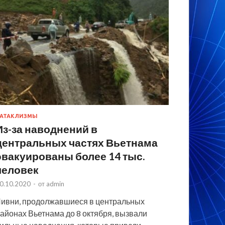
АТАКЛИЗМЫ
Из-за наводнений в
центральных частях Вьетнама
эвакуированы более 14 тыс.
человек
0.10.2020
-
от
admin
ивни, продолжавшиеся в центральных
айонах Вьетнама до 8 октября, вызвали