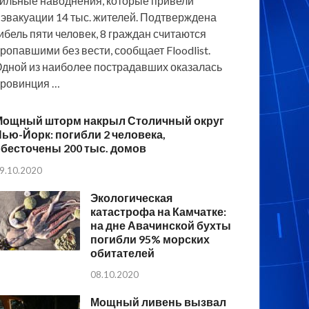
ильные наводнения, которые привели
 эвакуации 14 тыс. жителей. Подтверждена
ибель пяти человек, 8 граждан считаются
ропавшими без вести, сообщает Floodlist.
дной из наиболее пострадавших оказалась
ровинция …
Мощный шторм накрыл Столичный округ
ью-Йорк: погибли 2 человека,
бесточены 200 тыс. домов
9.10.2020
Экологическая
катастрофа на Камчатке:
на дне Авачинской бухты
погибли 95% морских
обитателей
08.10.2020
Мощный ливень вызвал