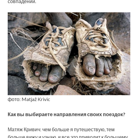
совпадений.
фото: Matjaž Krivic
Как вы выбираете направления своих поездок?
Матяж Кривич: чем больше я путешествую, тем
больше вижу и узнаю, и все это приводит к большему