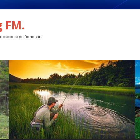
g FM.
тников и рыболовов.