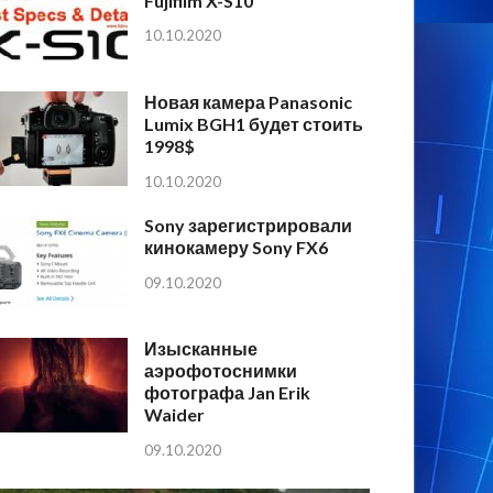
Fujifilm X-S10
10.10.2020
Новая камера Panasonic
Lumix BGH1 будет стоить
1998$
10.10.2020
Sony зарегистрировали
кинокамеру Sony FX6
09.10.2020
Изысканные
аэрофотоснимки
фотографа Jan Erik
Waider
09.10.2020