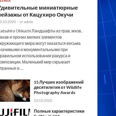
ЪЕМКИ
Удивительные миниатюрные
пейзажы от Кацухиро Окучи
0.10.2020
-
от
admin
atsuhiro Ohkuchi Ландшафты из трав, мхов,
анав и прочих мелких элементов
кружающего мира могут оказаться весьма
начимыми и монументальными при
равильном использовании ракурса и
омпозиции. Маленький мир скрывает
транные и …
15 Лучших изображений
десятилетия от Wildlife
Photography Awards
10.10.2020
Полные характеристики