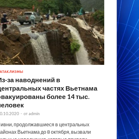
АТАКЛИЗМЫ
Из-за наводнений в
центральных частях Вьетнама
эвакуированы более 14 тыс.
человек
0.10.2020
-
от
admin
ивни, продолжавшиеся в центральных
айонах Вьетнама до 8 октября, вызвали