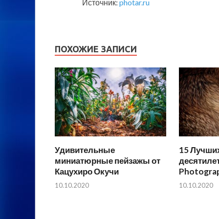
Источник:
photar.ru
ПОХОЖИЕ ЗАПИСИ
Удивительные
15 Лучши
миниатюрные пейзажы от
десятилет
Кацухиро Окучи
Photogra
10.10.2020
10.10.2020