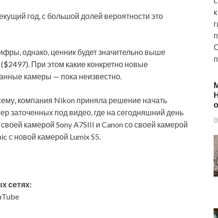
с
к
кущий год, с большой долей вероятности это
г
п
О
ифры, однако, ценник будет значительно выше
п
 ($2497). При этом какие конкретно новые
данные камеры — пока неизвестно.
Н
сему, компания Nikon приняла решение начать
о
ер заточенных под видео, где на сегодняшний день
0
своей камерой Sony A7SIII и Canon со своей камерой
ic с новой камерой Lumix S5.
х сетях:
ouTube