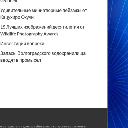
человек
Удивительные миниатюрные пейзажы от
Кацухиро Окучи
15 Лучших изображений десятилетия от
Wildlife Photography Awards
Инвестиции вопреки
Запасы Волгоградского водохранилища
вводят в промысел
е материалы на данном сайте взяты из открытых источников и