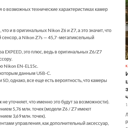
я о возможных технические характеристиках камер
что и в оригинальных Nikon Z6 и Z7, а это значит, что
 сенсор, а Nikon Z7s — 45,7 -мегапиксельный
а EXPEED, это плюс, ведь в оригинальных Z6/Z7
ссору.
ю Nikon EN-EL15c.
К
некоторым данным USB-C.
и SD, однако, все еще есть вероятность, что камеры
не уточняет, что именно это будут за возможности).
1
ием 5,76 млн. точек (модели Z6 / Z7 имеют
Л
ием 3,69 млн. точек).
р
ентами управления, как дополнительный аксессуар,