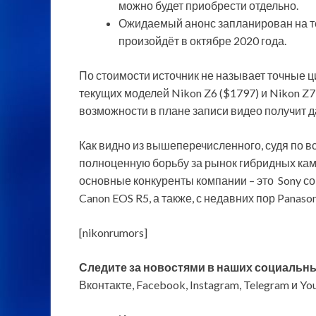
можно будет приобрести отдельно.
Ожидаемый анонс запланирован на те
произойдёт в октябре 2020 года.
По стоимости источник не называет точные ц
текущих моделей Nikon Z6 ($1797) и Nikon Z7
возможности в плане записи видео получит 
Как видно из вышеперечисленного, судя по в
полноценную борьбу за рынок гибридных кам
основные конкуренты компании – это Sony со 
Canon EOS R5, а также, с недавних пор Panason
[nikonrumors]
Следите за новостями в наших социальны
Вконтакте, Facebook, Instagram, Telegram и Y