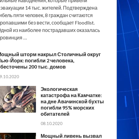
ильные наводнения, которые привели
 эвакуации 14 тыс. жителей. Подтверждена
ибель пяти человек, 8 граждан считаются
ропавшими без вести, сообщает Floodlist.
дной из наиболее пострадавших оказалась
ровинция …
Мощный шторм накрыл Столичный округ
ью-Йорк: погибли 2 человека,
бесточены 200 тыс. домов
9.10.2020
Экологическая
катастрофа на Камчатке:
на дне Авачинской бухты
погибли 95% морских
обитателей
08.10.2020
Мощный ливень вызвал