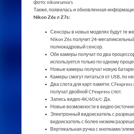
фото: nikonrumors
Также, появилась и обновленная информаци
Nikon Z6s
и
Z7s:
Сенсоры в новых моделях будут те же, 
Nikon Z6s получит 24-мегапиксельный
полнокадровый сенсор.
Обе камеры получат по два процессор
используется только по одному проце
Новые камеры получат новую батаре
Камеры смогут питаться от USB, по 
Два слота для карт памяти: CFexpress 
получат двойной CFexpress слот.
Запись видео 4K/60 к/с: Да.
Новые возможности в видео (источник 
Электронный видоискатель с разрешен
видоискатель с более низким разрешен
Вертикальная ручка с кнопками/элем