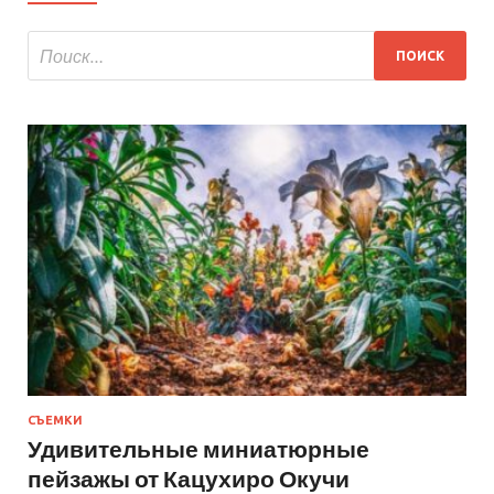
СЪЕМКИ
Удивительные миниатюрные
пейзажы от Кацухиро Окучи