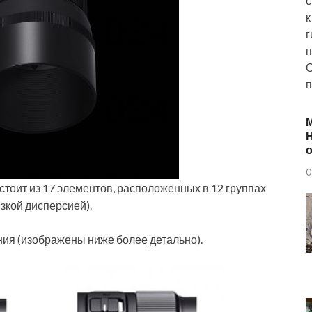
с
к
г
п
О
п
Н
о
0
стоит из 17 элементов, расположенных в 12 группах
зкой дисперсией).
ния (изображены ниже более детально).