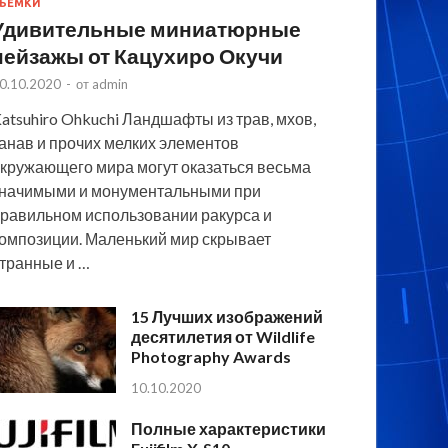
ЪЕМКИ
Удивительные миниатюрные
пейзажы от Кацухиро Окучи
0.10.2020
-
от
admin
atsuhiro Ohkuchi Ландшафты из трав, мхов,
анав и прочих мелких элементов
кружающего мира могут оказаться весьма
начимыми и монументальными при
равильном использовании ракурса и
омпозиции. Маленький мир скрывает
транные и …
15 Лучших изображений
десятилетия от Wildlife
Photography Awards
10.10.2020
Полные характеристики