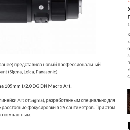
С
1
K
к
о
з
п
ь ранее) представила новый профессиональный
к
t (Sigma, Leica, Panasonic).
с
ma 105mm f/2.8 DG DN Macro Art.
инейки Art от Sigma), разработанным специально для
 расстояние фокусировки в 29 сантиметров. При этом
но компактным.