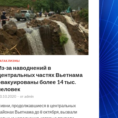
АТАКЛИЗМЫ
Из-за наводнений в
центральных частях Вьетнама
эвакуированы более 14 тыс.
человек
0.10.2020
-
от
admin
ивни, продолжавшиеся в центральных
айонах Вьетнама до 8 октября, вызвали