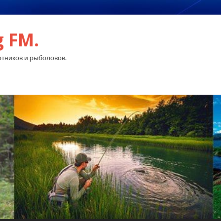
g FM.
тников и рыболовов.