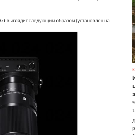
Art
выглядит следующим образом (установлен на
К
1
Л
р