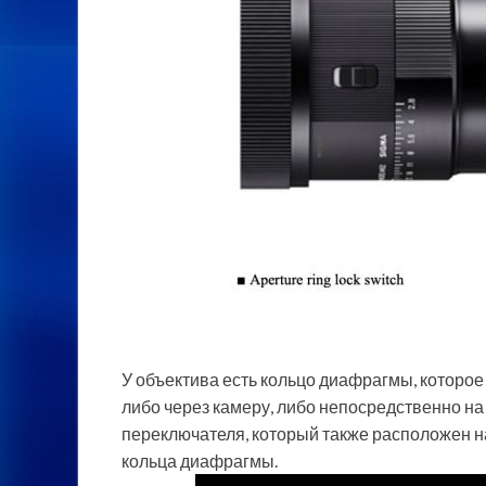
У объектива есть кольцо диафрагмы, которо
либо через камеру, либо непосредственно н
переключателя, который также расположен на
кольца диафрагмы.