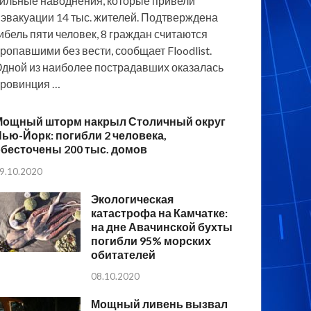
ильные наводнения, которые привели
 эвакуации 14 тыс. жителей. Подтверждена
ибель пяти человек, 8 граждан считаются
ропавшими без вести, сообщает Floodlist.
дной из наиболее пострадавших оказалась
ровинция …
Мощный шторм накрыл Столичный округ
ью-Йорк: погибли 2 человека,
бесточены 200 тыс. домов
9.10.2020
Экологическая
катастрофа на Камчатке:
на дне Авачинской бухты
погибли 95% морских
обитателей
08.10.2020
Мощный ливень вызвал