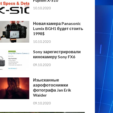
Fujifilm X-S10
10.10.2020
Новая камера Panasonic
Lumix BGH1 будет стоить
1998$
10.10.2020
Sony зарегистрировали
кинокамеру Sony FX6
09.10.2020
Изысканные
аэрофотоснимки
фотографа Jan Erik
Waider
09.10.2020