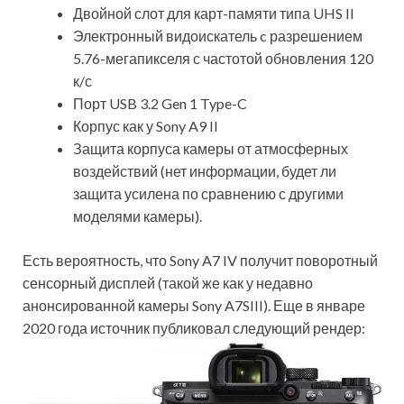
Двойной слот для карт-памяти типа UHS II
Электронный видоискатель c разрешением
5.76-мегапикселя с частотой обновления 120
к/с
Порт USB 3.2 Gen 1 Type-C
Корпус как у Sony A9 II
Защита корпуса камеры от атмосферных
воздействий (нет информации, будет ли
защита усилена по сравнению с другими
моделями камеры).
Есть вероятность, что Sony A7 IV получит поворотный
сенсорный дисплей (такой же как у недавно
анонсированной камеры Sony A7SIII). Еще в январе
2020 года источник публиковал следующий рендер: