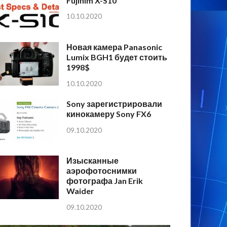
Fujifilm X-S10
10.10.2020
Новая камера Panasonic
Lumix BGH1 будет стоить
1998$
10.10.2020
Sony зарегистрировали
кинокамеру Sony FX6
09.10.2020
Изысканные
аэрофотоснимки
фотографа Jan Erik
Waider
09.10.2020