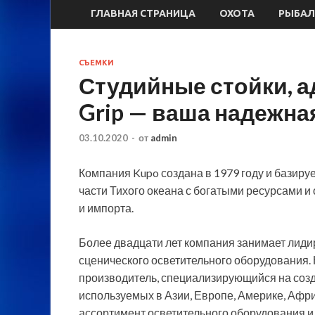
ГЛАВНАЯ СТРАНИЦА
ОХОТА
РЫБАЛ
СЪЕМКИ
Студийные стойки, а
Grip — ваша надежна
03.10.2020
-
от
admin
Компания Kupo создана в 1979 году и базируе
части Тихого океана с богатыми ресурсами 
и импорта.
Более двадцати лет компания занимает лид
сценического осветительного оборудования
производитель, специализирующийся на соз
используемых в Азии, Европе, Америке, Афр
ассортимент осветительного оборудования и