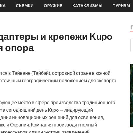
КА
СЪЕМКИ
ОРУЖИЕ
КАТАКЛИЗМЫ
ТУРИЗМ
даптеры и крепежи Kupo
я опора
тся в Тайване (Тайбэй), островной стране в южной
и отличным географическим положением для экспорта
ирующее место в сфере производства традиционного
. На сегодняшний день Kupo — лидирующий
дании инновационных решений для освещения,
ике и Океании. Компания производит полный
 аксессуаров для индустрии развлечений,