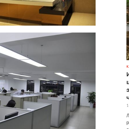
К
1
Л
р