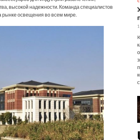
С
тва, высокой надежности. Команда специалистов
 рынке освещения во всем мире.
1
K
к
о
з
п
к
с