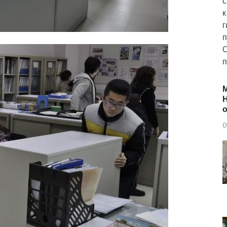
с
к
г
п
О
п
Н
о
0