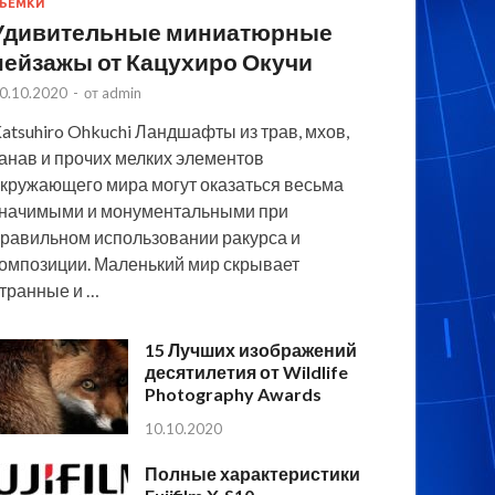
ЪЕМКИ
Удивительные миниатюрные
пейзажы от Кацухиро Окучи
0.10.2020
-
от
admin
atsuhiro Ohkuchi Ландшафты из трав, мхов,
анав и прочих мелких элементов
кружающего мира могут оказаться весьма
начимыми и монументальными при
равильном использовании ракурса и
омпозиции. Маленький мир скрывает
транные и …
15 Лучших изображений
десятилетия от Wildlife
Photography Awards
10.10.2020
Полные характеристики