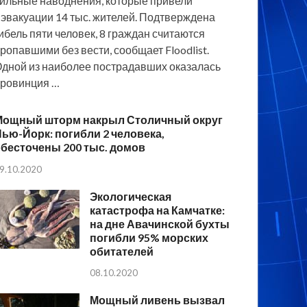
ильные наводнения, которые привели
 эвакуации 14 тыс. жителей. Подтверждена
ибель пяти человек, 8 граждан считаются
ропавшими без вести, сообщает Floodlist.
дной из наиболее пострадавших оказалась
ровинция …
Мощный шторм накрыл Столичный округ
ью-Йорк: погибли 2 человека,
бесточены 200 тыс. домов
9.10.2020
Экологическая
катастрофа на Камчатке:
на дне Авачинской бухты
погибли 95% морских
обитателей
08.10.2020
Мощный ливень вызвал