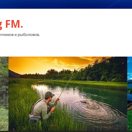
g FM.
тников и рыболовов.