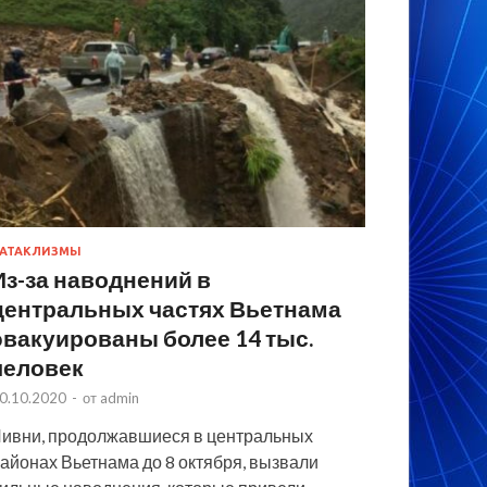
АТАКЛИЗМЫ
Из-за наводнений в
центральных частях Вьетнама
эвакуированы более 14 тыс.
человек
0.10.2020
-
от
admin
ивни, продолжавшиеся в центральных
айонах Вьетнама до 8 октября, вызвали