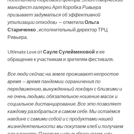
манифест галереи Арт Коробка Ривьера
призывает задуматься об эффективной
утилизации отходов,»
— отметила
Ольга
Стариченко
, исполнительный директор ТРЦ
Ривьера.
Ultimate Love от
Сауле Сулейменовой
и ее
обращение к участникам и зрителям фестиваля.
Все люди сейчас на земле проживают непростое
время — время пандемии: ограничения по
передвижению, вынужденный локдаун с близкими и
не очень людьми, обязательное ношение масок и
социальное дистанцирование. Все это позволяет
каждому разобраться в самом себе. Мы остаёмся
наедине с самими собой и с продуктами нашей
жизнедеятельности: мы покупаем хлеб и получаем
его в пакете. Пакет мы или выбрасываем, или