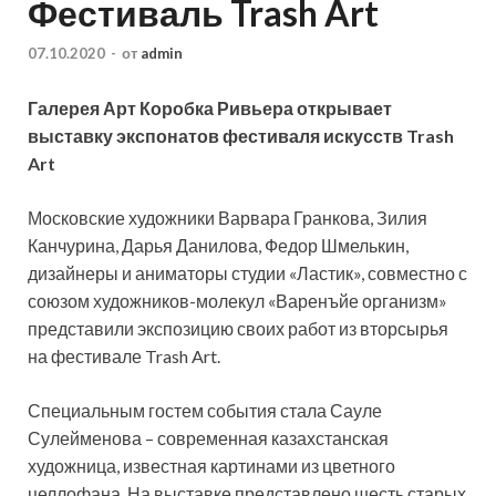
Фестиваль Trash Art
07.10.2020
-
от
admin
Галерея Арт Коробка Ривьера открывает
выставку экспонатов фестиваля искусств Trash
Art
Московские художники Варвара Гранкова, Зилия
Канчурина, Дарья Данилова, Федор Шмелькин,
дизайнеры и аниматоры студии «Ластик», совместно с
союзом художников-молекул «Варенъйе
организм»
представили экспозицию своих работ из вторсырья
на фестивале Trash Art.
Специальным гостем события стала Сауле
Сулейменова – современная казахстанская
художница, известная картинами из цветного
целлофана. На выставке представлено шесть старых