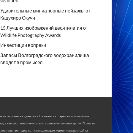
человек
Удивительные миниатюрные пейзажы от
Кацухиро Окучи
15 Лучших изображений десятилетия от
Wildlife Photography Awards
Инвестиции вопреки
Запасы Волгоградского водохранилища
вводят в промысел
е материалы на данном сайте взяты из открытых источников и
едоставляются исключительно в ознакомительных целях. Права на
атериалы принадлежат их владельцам. Администрация сайта