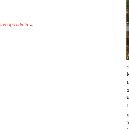
автора admin →
К
1
Л
р