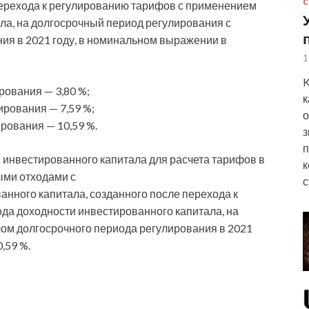
С
перехода к регулированию тарифов с применением
ла, на долгосрочный период регулирования с
ия в 2021 году, в номинальном выражении в
1
K
рования — 3,80 %;
к
ирования — 7,59 %;
о
ирования — 10,59 %.
з
п
 инвестированного капитала для расчета тарифов в
к
ыми отходами с
с
нного капитала, созданного после перехода к
да доходности инвестированного капитала, на
ом долгосрочного периода регулирования в 2021
,59 %.