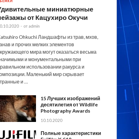
ЪЕМКИ
Удивительные миниатюрные
пейзажы от Кацухиро Окучи
0.10.2020
-
от
admin
atsuhiro Ohkuchi Ландшафты из трав, мхов,
анав и прочих мелких элементов
кружающего мира могут оказаться весьма
начимыми и монументальными при
равильном использовании ракурса и
омпозиции. Маленький мир скрывает
транные и …
15 Лучших изображений
десятилетия от Wildlife
Photography Awards
10.10.2020
Полные характеристики