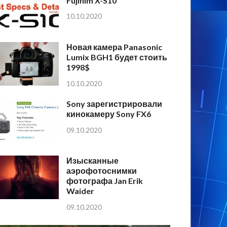
Fujifilm X-S10
10.10.2020
Новая камера Panasonic
Lumix BGH1 будет стоить
1998$
10.10.2020
Sony зарегистрировали
кинокамеру Sony FX6
09.10.2020
Изысканные
аэрофотоснимки
фотографа Jan Erik
Waider
09.10.2020