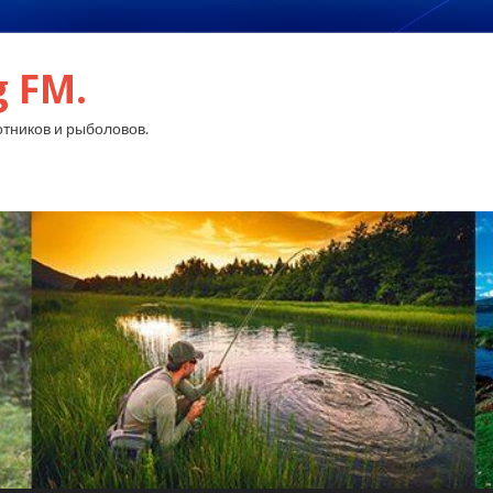
g FM.
тников и рыболовов.