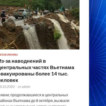
АТАКЛИЗМЫ
Из-за наводнений в
центральных частях Вьетнама
эвакуированы более 14 тыс.
человек
0.10.2020
-
от
admin
ивни, продолжавшиеся в центральных
айонах Вьетнама до 8 октября, вызвали