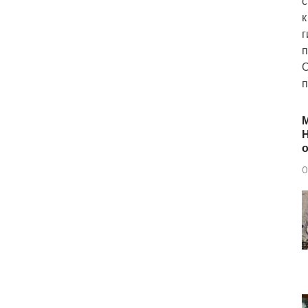
с
к
г
п
О
п
Н
о
0