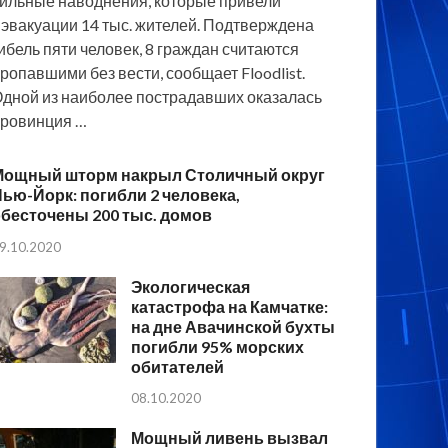
ильные наводнения, которые привели
 эвакуации 14 тыс. жителей. Подтверждена
ибель пяти человек, 8 граждан считаются
ропавшими без вести, сообщает Floodlist.
дной из наиболее пострадавших оказалась
ровинция …
Мощный шторм накрыл Столичный округ
ью-Йорк: погибли 2 человека,
бесточены 200 тыс. домов
9.10.2020
Экологическая
катастрофа на Камчатке:
на дне Авачинской бухты
погибли 95% морских
обитателей
08.10.2020
Мощный ливень вызвал