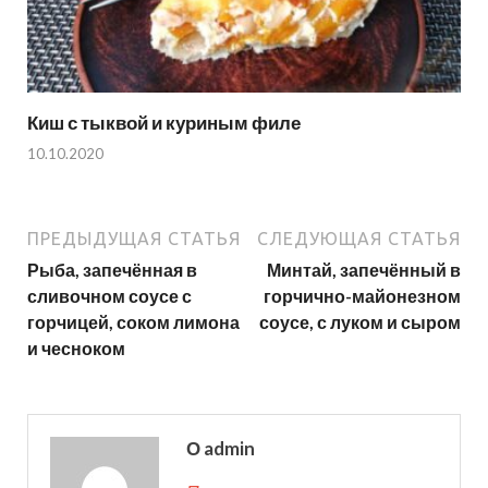
Киш с тыквой и куриным филе
10.10.2020
ПРЕДЫДУЩАЯ СТАТЬЯ
СЛЕДУЮЩАЯ СТАТЬЯ
Рыба, запечённая в
Минтай, запечённый в
сливочном соусе с
горчично-майонезном
горчицей, соком лимона
соусе, с луком и сыром
и чесноком
О admin