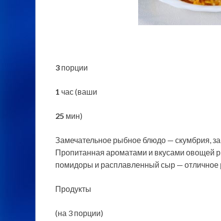
3
порции
1
час (ваши
25
мин)
Замечательное рыбное блюдо — скумбрия, за
Пропитанная ароматами и вкусами овощей р
помидоры и расплавленный сыр — отличное 
Продукты
(на 3 порции)