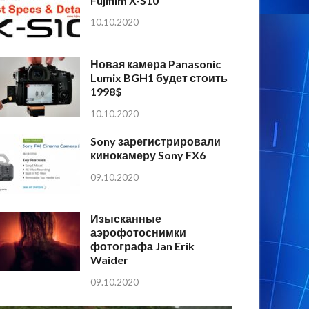
Fujifilm X-S10
10.10.2020
Новая камера Panasonic
Lumix BGH1 будет стоить
1998$
10.10.2020
Sony зарегистрировали
кинокамеру Sony FX6
09.10.2020
Изысканные
аэрофотоснимки
фотографа Jan Erik
Waider
09.10.2020