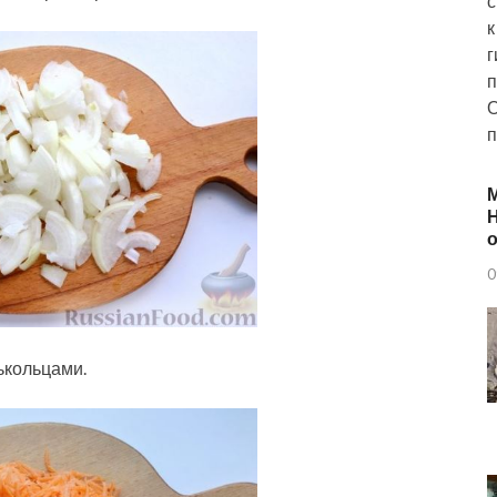
с
к
г
п
О
п
Н
о
0
ькольцами.