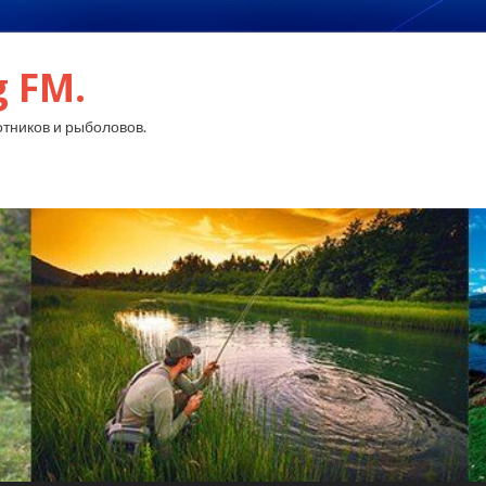
g FM.
тников и рыболовов.