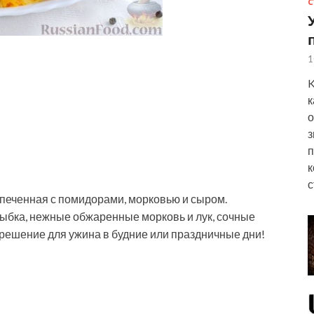
С
1
K
к
о
з
п
к
с
печенная с помидорами, морковью и сыром.
ыбка, нежные обжаренные морковь и лук, сочные
решение для ужина в
будние или праздничные дни!