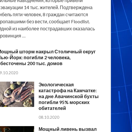
ильные наводнения, которые привели
 эвакуации 14 тыс. жителей. Подтверждена
ибель пяти человек, 8 граждан считаются
ропавшими без вести, сообщает Floodlist.
дной из наиболее пострадавших оказалась
ровинция …
Мощный шторм накрыл Столичный округ
ью-Йорк: погибли 2 человека,
бесточены 200 тыс. домов
9.10.2020
Экологическая
катастрофа на Камчатке:
на дне Авачинской бухты
погибли 95% морских
обитателей
08.10.2020
Мощный ливень вызвал