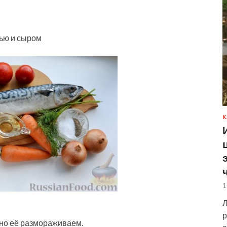
вью и сыром
К
1
Л
р
ьно её размораживаем.