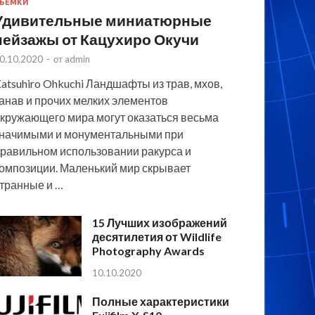
ЪЕМКИ
Удивительные миниатюрные
пейзажы от Кацухиро Окучи
0.10.2020
-
от
admin
atsuhiro Ohkuchi Ландшафты из трав, мхов,
анав и прочих мелких элементов
кружающего мира могут оказаться весьма
начимыми и монументальными при
равильном использовании ракурса и
омпозиции. Маленький мир скрывает
транные и …
15 Лучших изображений
десятилетия от Wildlife
Photography Awards
10.10.2020
Полные характеристики