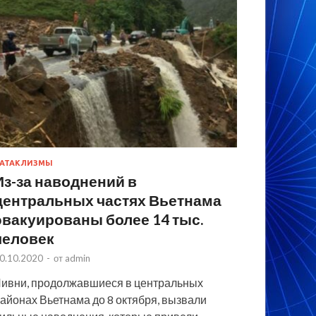
АТАКЛИЗМЫ
Из-за наводнений в
центральных частях Вьетнама
эвакуированы более 14 тыс.
человек
0.10.2020
-
от
admin
ивни, продолжавшиеся в центральных
айонах Вьетнама до 8 октября, вызвали