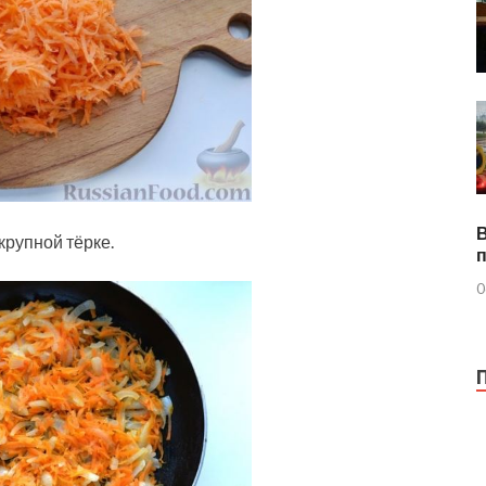
рупной тёрке.
0