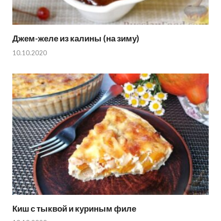
Джем-желе из калины (на зиму)
10.10.2020
Киш с тыквой и куриным филе