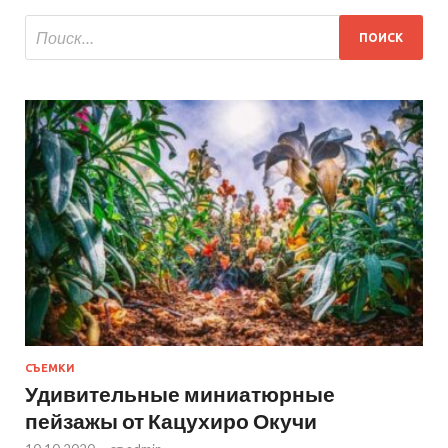
СЪЕМКИ
Удивительные миниатюрные
пейзажы от Кацухиро Окучи