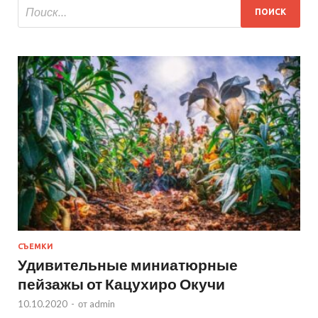
СЪЕМКИ
Удивительные миниатюрные
пейзажы от Кацухиро Окучи
10.10.2020
-
от
admin