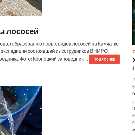
ы лососей
овал образованию новых видов лососей на Камчатке
и экспедиции состоявшей из сотрудников ВНИРО,
С
ведника. Фото: Кроноцкий заповедник.…
ПОДРОБНЕЕ
K
к
о
з
п
к
с
м