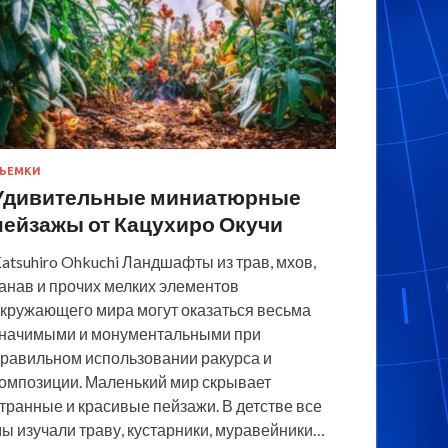
ЪЕМКИ
Удивительные миниатюрные
пейзажы от Кацухиро Окучи
atsuhiro Ohkuchi Ландшафты из трав, мхов,
анав и прочих мелких элементов
кружающего мира могут оказаться весьма
начимыми и монументальными при
равильном использовании ракурса и
омпозиции. Маленький мир скрывает
транные и красивые пейзажи. В детстве все
ы изучали траву, кустарники, муравейники…