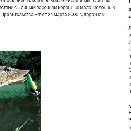
, относящихся к коренным малочисленным народам
етствии с Единым перечнем коренных малочисленных
равительства РФ от 24 марта 2000 г., перечнем
Л
р
с
к
г
п
О
п
п
и
Н
о
0