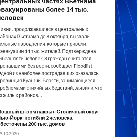
центральных частях Вьетнама
эвакуированы более 14 тыс.
человек
ивни, продолжавшиеся в центральных
айонах Вьетнама до 8 октября, вызвали
ильные наводнения, которые привели
 эвакуации 14 тыс. жителей. Подтверждена
ибель пяти человек, 8 граждан считаются
ропавшими без вести, сообщает Floodlist.
дной из наиболее пострадавших оказалась
ровинция Куангчи. Власти, занимающиеся
роблемами стихийных бедствий, заявили, что
з жилых районов…
Мощный шторм накрыл Столичный округ
ью-Йорк: погибли 2 человека,
бесточены 200 тыс. домов
9.10.2020