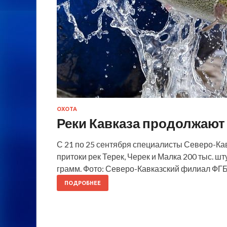
ОХОТА
Реки Кавказа продолжают
С 21 по 25 сентября специалисты Северо-К
притоки рек Терек, Черек и Малка 200 тыс. ш
грамм. Фото: Северо-Кавказский филиал ФГБ
ПОДРОБНЕЕ