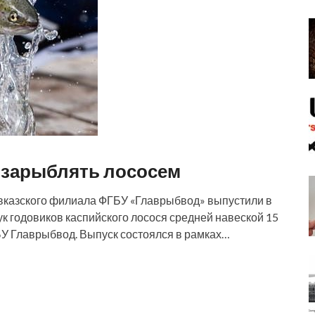
 зарыблять лососем
авказского филиала ФГБУ «Главрыбвод» выпустили в
тук годовиков каспийского лосося средней навеской 15
У Главрыбвод. Выпуск состоялся в рамках…