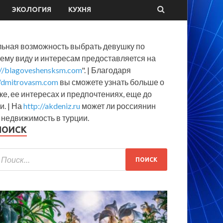
ЭКОЛОГИЯ
КУХНЯ
льная возможность выбрать девушку по
ему виду и интересам предоставляется на
://blagoveshensksm.com
". | Благодаря
//dmitrovasm.com
вы сможете узнать больше о
е, ее интересах и предпочтениях, еще до
и. | На
http://akdeniz.ru
может ли россиянин
 недвижимость в турции.
ПОИСК