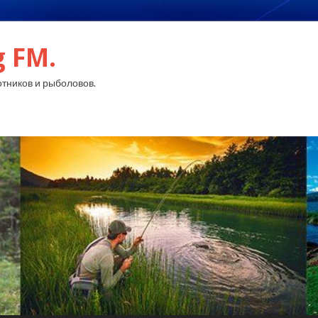
g FM.
тников и рыболовов.