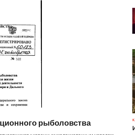
иционного рыболовства
К