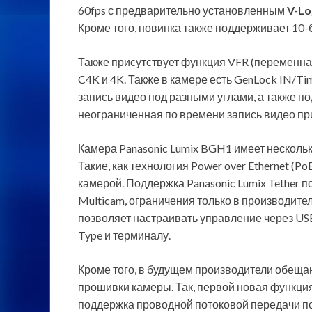
60fps с предварительно установленным
V-Lo
Кроме того, новинка также поддерживает 10-
Также присутствует функция VFR (переменная 
C4K и 4K. Также в камере есть GenLock IN/
запись видео под разными углами, а также п
неограниченная по времени запись видео пр
Камера Panasonic Lumix BGH1 имеет несколь
Такие, как технология Power over Ethernet (
камерой. Поддержка Panasonic Lumix Tether 
Multicam, ограничения только в производите
позволяет настраивать управление через USB
Type и терминалу.
Кроме того, в будущем производители обеща
прошивки камеры. Так, первой новая функция
поддержка проводной потоковой передачи по 