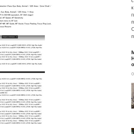
с
к
г
п
О
п
Н
о
0