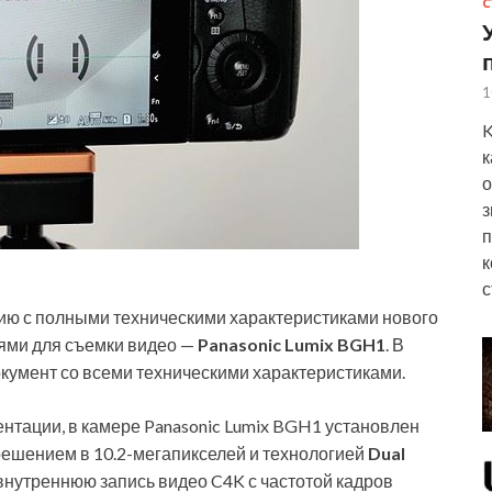
С
1
K
к
о
з
п
к
с
ию с полными техническими характеристиками нового
ями для съемки видео —
Panasonic Lumix BGH1
. В
окумент со всеми техническими характеристиками.
ентации, в камере Panasonic Lumix BGH1 установлен
ешением в 10.2-мегапикселей и технологией
Dual
внутреннюю запись видео C4K с частотой кадров