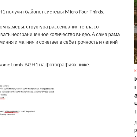
H1 получит байонет сиcтемы Micro Four Thirds.
вом камеры, структура рассеивания тепла со
ать неограниченное количество видео. А сама рама
иния и магния и сочетает в себе прочность и легкий
sonic Lumix BGH1 на фотографиях ниже.
К
1
Л
р