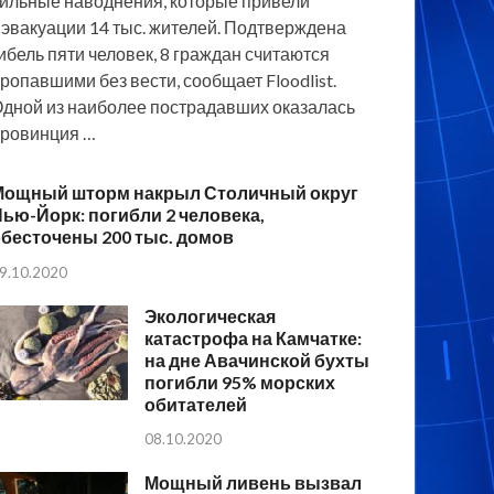
ильные наводнения, которые привели
 эвакуации 14 тыс. жителей. Подтверждена
ибель пяти человек, 8 граждан считаются
ропавшими без вести, сообщает Floodlist.
дной из наиболее пострадавших оказалась
ровинция …
Мощный шторм накрыл Столичный округ
ью-Йорк: погибли 2 человека,
бесточены 200 тыс. домов
9.10.2020
Экологическая
катастрофа на Камчатке:
на дне Авачинской бухты
погибли 95% морских
обитателей
08.10.2020
Мощный ливень вызвал