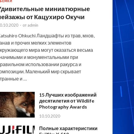
ЪЕМКИ
Удивительные миниатюрные
пейзажы от Кацухиро Окучи
0.10.2020
-
от
admin
atsuhiro Ohkuchi Ландшафты из трав, мхов,
анав и прочих мелких элементов
кружающего мира могут оказаться весьма
начимыми и монументальными при
равильном использовании ракурса и
омпозиции. Маленький мир скрывает
транные и …
15 Лучших изображений
десятилетия от Wildlife
Photography Awards
10.10.2020
Полные характеристики