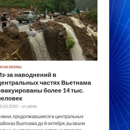
АТАКЛИЗМЫ
Из-за наводнений в
центральных частях Вьетнама
эвакуированы более 14 тыс.
человек
0.10.2020
-
от
admin
ивни, продолжавшиеся в центральных
айонах Вьетнама до 8 октября, вызвали