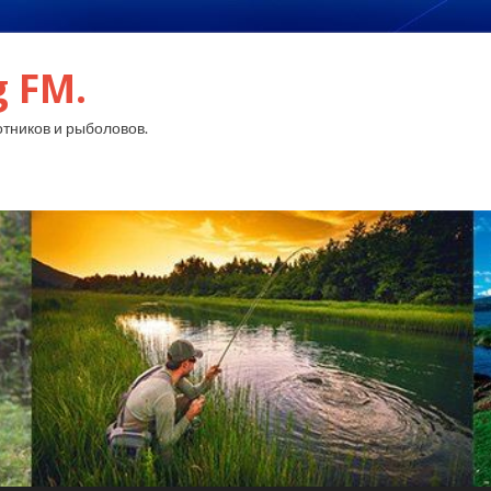
g FM.
тников и рыболовов.