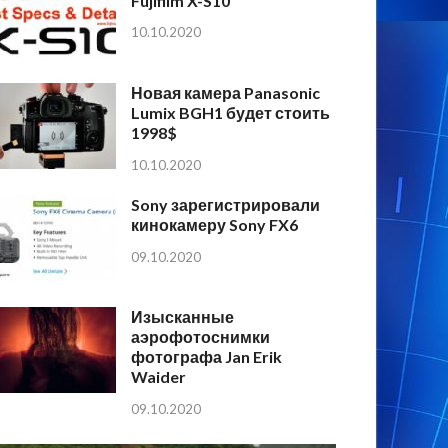
Fujifilm X-S10
10.10.2020
Новая камера Panasonic
Lumix BGH1 будет стоить
1998$
10.10.2020
Sony зарегистрировали
кинокамеру Sony FX6
09.10.2020
Изысканные
аэрофотоснимки
фотографа Jan Erik
Waider
09.10.2020