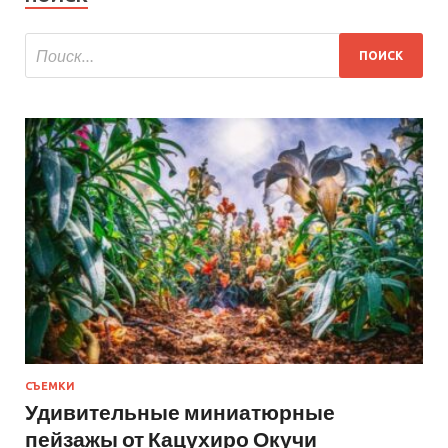
СЪЕМКИ
Удивительные миниатюрные
пейзажы от Кацухиро Окучи