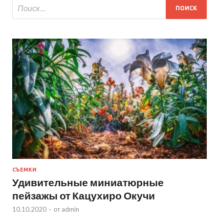
СЪЕМКИ
Удивительные миниатюрные
пейзажы от Кацухиро Окучи
10.10.2020
-
от
admin