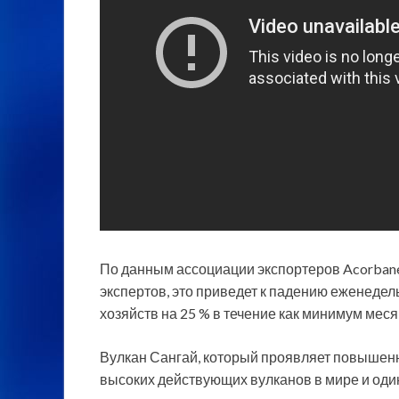
По данным ассоциации экспортеров Acorbanec
экспертов, это приведет к падению еженеде
хозяйств на 25 % в течение как минимум меся
Вулкан Сангай, который проявляет повышенну
высоких действующих вулканов в мире и один