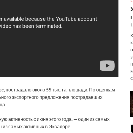
С
1
K
к
о
з
п
к
с
, пострадало около 55 тыс. га площади. По оценкам
льного экспортного предложения пострадавших
ца.
ю активность с июня этого года, — один из самых
 из самых активных в Эквадоре.