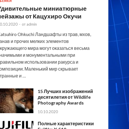
ЪЕМКИ
Удивительные миниатюрные
пейзажы от Кацухиро Окучи
0.10.2020
-
от
admin
atsuhiro Ohkuchi Ландшафты из трав, мхов,
анав и прочих мелких элементов
кружающего мира могут оказаться весьма
начимыми и монументальными при
равильном использовании ракурса и
омпозиции. Маленький мир скрывает
транные и …
15 Лучших изображений
десятилетия от Wildlife
Photography Awards
10.10.2020
Полные характеристики