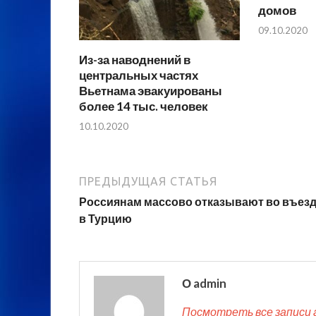
домов
09.10.2020
Из-за наводнений в
центральных частях
Вьетнама эвакуированы
более 14 тыс. человек
10.10.2020
ПРЕДЫДУЩАЯ СТАТЬЯ
Россиянам массово отказывают во въез
в Турцию
О admin
Посмотреть все записи 