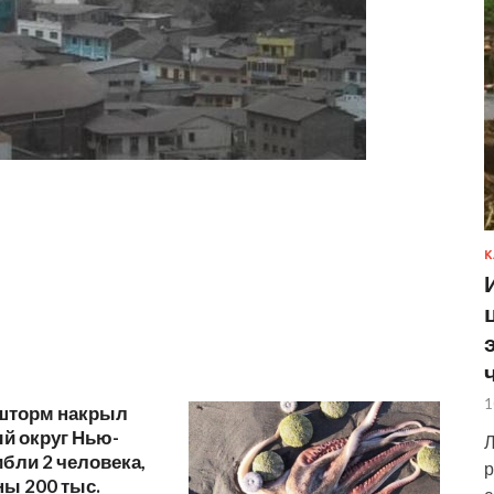
К
1
шторм накрыл
й округ Нью-
Л
ибли 2 человека,
р
ы 200 тыс.