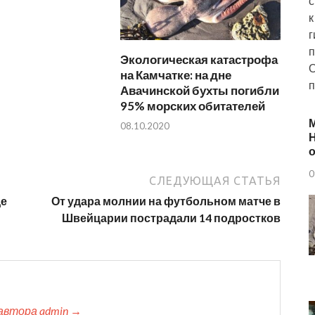
с
к
г
п
Экологическая катастрофа
О
на Камчатке: на дне
п
Авачинской бухты погибли
95% морских обитателей
08.10.2020
Н
о
0
СЛЕДУЮЩАЯ СТАТЬЯ
де
От удара молнии на футбольном матче в
Швейцарии пострадали 14 подростков
автора admin →