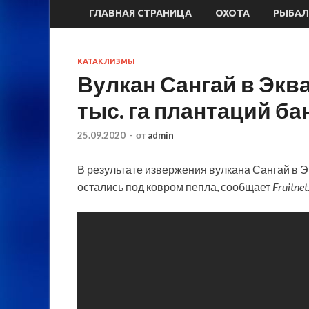
ГЛАВНАЯ СТРАНИЦА
ОХОТА
РЫБАЛ
КАТАКЛИЗМЫ
Вулкан Сангай в Экв
тыс. га плантаций б
25.09.2020
-
от
admin
В результате извержения вулкана Сангай в
остались под ковром пепла, сообщает
Fruitnet