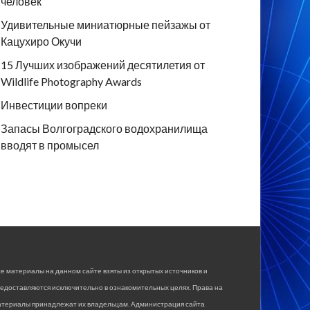
человек
Удивительные миниатюрные пейзажы от
Кацухиро Окучи
15 Лучших изображений десятилетия от
Wildlife Photography Awards
Инвестиции вопреки
Запасы Волгоградского водохранилища
вводят в промысел
е материалы на данном сайте взяты из открытых источников и
едоставляются исключительно в ознакомительных целях. Права на
атериалы принадлежат их владельцам. Администрация сайта