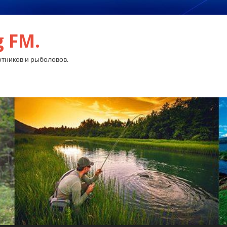
g FM.
тников и рыболовов.