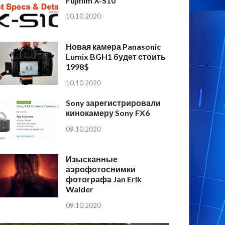
Fujifilm X-S10
10.10.2020
Новая камера Panasonic
Lumix BGH1 будет стоить
1998$
10.10.2020
Sony зарегистрировали
кинокамеру Sony FX6
09.10.2020
Изысканные
аэрофотоснимки
фотографа Jan Erik
Waider
09.10.2020