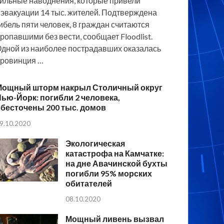
ильные наводнения, которые привели
 эвакуации 14 тыс. жителей. Подтверждена
ибель пяти человек, 8 граждан считаются
ропавшими без вести, сообщает Floodlist.
дной из наиболее пострадавших оказалась
ровинция …
Мощный шторм накрыл Столичный округ
ью-Йорк: погибли 2 человека,
бесточены 200 тыс. домов
9.10.2020
Экологическая
катастрофа на Камчатке:
на дне Авачинской бухты
погибли 95% морских
обитателей
08.10.2020
Мощный ливень вызвал