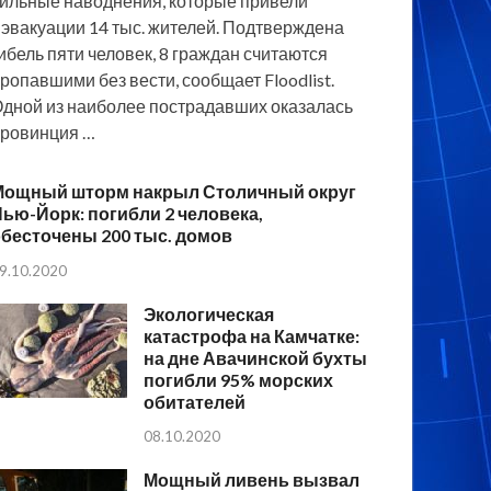
ильные наводнения, которые привели
 эвакуации 14 тыс. жителей. Подтверждена
ибель пяти человек, 8 граждан считаются
ропавшими без вести, сообщает Floodlist.
дной из наиболее пострадавших оказалась
ровинция …
Мощный шторм накрыл Столичный округ
ью-Йорк: погибли 2 человека,
бесточены 200 тыс. домов
9.10.2020
Экологическая
катастрофа на Камчатке:
на дне Авачинской бухты
погибли 95% морских
обитателей
08.10.2020
Мощный ливень вызвал