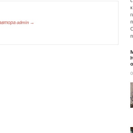
с
к
г
п
автора admin →
О
п
Н
о
0