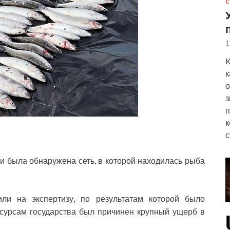
С
1
K
к
о
з
п
к
с
и была обнаружена сеть, в которой находилась рыба
и на экспертизу, по результатам которой было
есурсам государства был причинен крупный ущерб в