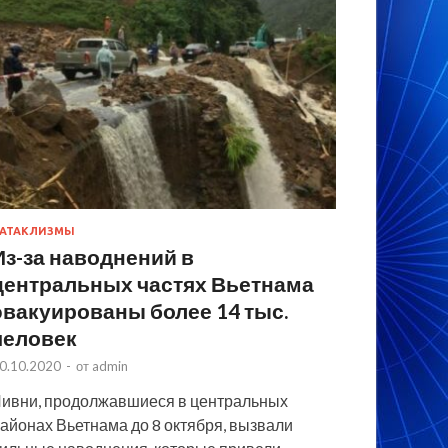
АТАКЛИЗМЫ
Из-за наводнений в
центральных частях Вьетнама
эвакуированы более 14 тыс.
человек
0.10.2020
-
от
admin
ивни, продолжавшиеся в центральных
айонах Вьетнама до 8 октября, вызвали