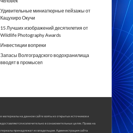
человек
Удивительные миниатюрные пейзажы от
Кацухиро Окучи
15 Лучших изображений десятилетия от
Wildlife Photography Awards
Инвестиции вопреки
Запасы Волгоградского водохранилища
вводят в промысел
е материалы на данном сайте взяты из открытых источников и
едоставляются исключительно в ознакомительных целях. Права на
атериалы принадлежат их владельцам. Администрация сайта