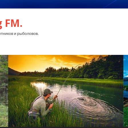
g FM.
тников и рыболовов.