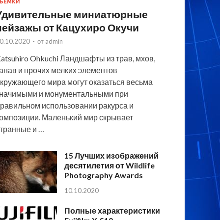
ЪЕМКИ
Удивительные миниатюрные
пейзажы от Кацухиро Окучи
0.10.2020
-
от
admin
atsuhiro Ohkuchi Ландшафты из трав, мхов,
анав и прочих мелких элементов
кружающего мира могут оказаться весьма
начимыми и монументальными при
равильном использовании ракурса и
омпозиции. Маленький мир скрывает
транные и …
15 Лучших изображений
десятилетия от Wildlife
Photography Awards
10.10.2020
Полные характеристики