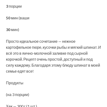
3
порции
50
мин (ваши
30
мин)
Просто идеальное сочетание — нежное
картофельное пюре, кусочки рыбы и мягкий шпинат. И
всё это в яично-молочной заливке под сырной
корочкой. Рецепт очень простой, доступный и под
силу каждому. Благодаря этому блюду шпинат в моей
семье едят все!
Продукты
(на 3 порции)
Хек — 300 г (1 шт.)