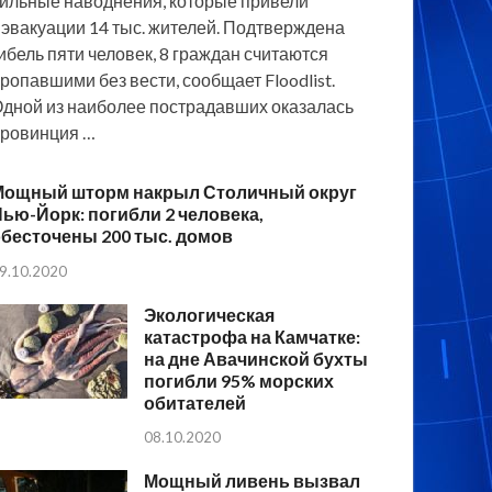
ильные наводнения, которые привели
 эвакуации 14 тыс. жителей. Подтверждена
ибель пяти человек, 8 граждан считаются
ропавшими без вести, сообщает Floodlist.
дной из наиболее пострадавших оказалась
ровинция …
Мощный шторм накрыл Столичный округ
ью-Йорк: погибли 2 человека,
бесточены 200 тыс. домов
9.10.2020
Экологическая
катастрофа на Камчатке:
на дне Авачинской бухты
погибли 95% морских
обитателей
08.10.2020
Мощный ливень вызвал