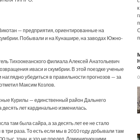
с
к
г
п
Шикотан — предприятия, ориентированные на
О
п
скумбрии. Побывали и на Кунашире, на заводах Южно-
Н
ель Тихоокеанского филиала Алексей Анатольевич
о
озвращения иваси и скумбрии. В этой поездке ученые
 наглядно убедиться в правильности прогнозов — за
0
 отметил Максим Козлов.
жные Курилы — единственный район Дальнего
 десять лет кардинально изменилась.
а там была сайра, а за десять лет ее не стало
в три раза. То есть если мы в 2010 году добывали там
300 тыс. тонн, и это не предел. Доминирующими