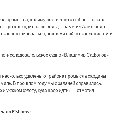
риод промысла, преимущественно октябрь – начало
 быстро проходит наши воды, — заметил Александр
о сконцентрироваться, вовремя найти скопления, пути
но-исследовательское судно «Владимир Сафонов».
ут несколько удалены от района промысла сардины,
 миль. В прошлом году мы с задачей справились.
ю и укажем флоту, куда надо идти», — отметил
анале
Fishnews
.