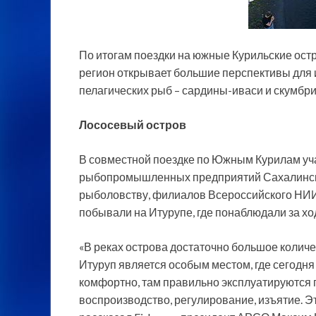
По итогам поездки на южные Курильские ос
регион открывает большие перспективы для и
пелагических рыб – сардины-иваси и скумбри
Лососевый остров
В совместной поездке по Южным Курилам уч
рыбопромышленных предприятий Сахалинской
рыболовству, филиалов Всероссийского НИИ
побывали на Итурупе, где понаблюдали за х
«В реках острова достаточно большое колич
Итуруп является особым местом, где сегодня
комфортно, там правильно эксплуатируются 
воспроизводство, регулирование, изъятие. Эт