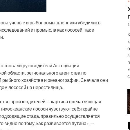
С
трова ученые и рыбопромышленники убедились:
1
сследований и промысла как лососей, так и
K
и.
к
о
з
п
аствовали руководители Ассоциации
к
 области, регионального агентства по
с
 рыбного хозяйства и океанографии. Сначала они
одом лососей на нерестилища.
ество производителей — картина впечатляющая.
 тихоокеанские лососи чувствуют себя крайне
подходящие стада, правильно осуществляется
о видно по тому, как развивается путина», —