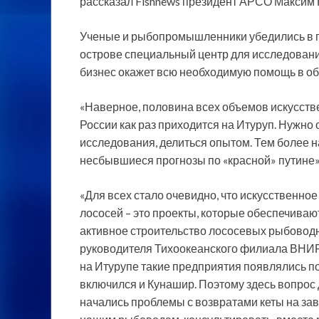
рассказал Fishnews президент АРСО Максим 
Ученые и рыбопромышленники убедились в п
острове специальный центр для исследовани
бизнес окажет всю необходимую помощь в об
«Наверное, половина всех объемов искусств
России как раз приходится на Итуруп. Нужно 
исследования, делиться опытом. Тем более н
несбывшиеся прогнозы по «красной» путине»
«Для всех стало очевидно, что искусственн
лососей – это проекты, которые обеспечиваю
активное строительство лососевых рыбоводн
руководителя Тихоокеанского филиала ВНИР
на Итурупе такие предприятия появлялись по 
включился и Кунашир. Поэтому здесь вопрос 
начались проблемы с возвратами кеты на заво