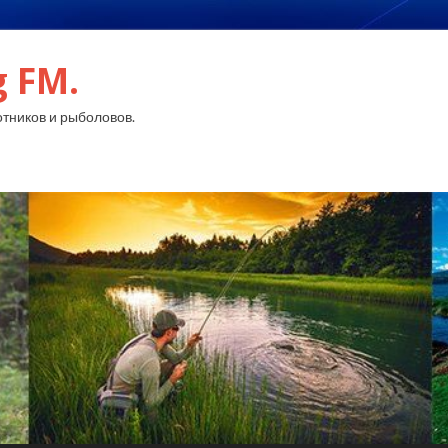
g FM.
тников и рыболовов.