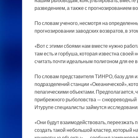
нашим рыбоводам, консультировать, вместе
разведением, а также с прогнозированием во
По словам ученого, несмотря на определенн
прогнозировании заводских возвратов, в это
«Вот с этими сбоями нам вместе нужно работ
там есть и горбуша, которая известна своей
считать почти идеальным полигоном для ее 
По словам представителя ТИНРО, базу для из
подразделений станции «Океанической», кото
пелагическими объектами. Предполагается, 
прибрежного рыболовства — снюрреводный пр
Итурупе специалисты займутся исследовани
«Они будут взаимодействовать, переезжать п
создать такой небольшой кластер, который н
конкретные объекты», — сообщил замруково