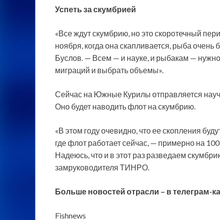
Успеть за скумбрией
«Все ждут скумбрию, но это скоротечный пе
ноября, когда она скапливается, рыба очень
Буслов. — Всем — и науке, и рыбакам — нужн
миграций и выбрать объемы».
Сейчас на Южные Курилы отправляется науч
Оно будет наводить флот на скумбрию.
«В этом году очевидно, что ее скопления буд
где флот работает сейчас, — примерно на 100
Надеюсь, что и в этот раз разведаем скумбри
замруководителя ТИНРО.
Больше новостей отрасли – в
телеграм-к
Fishnews