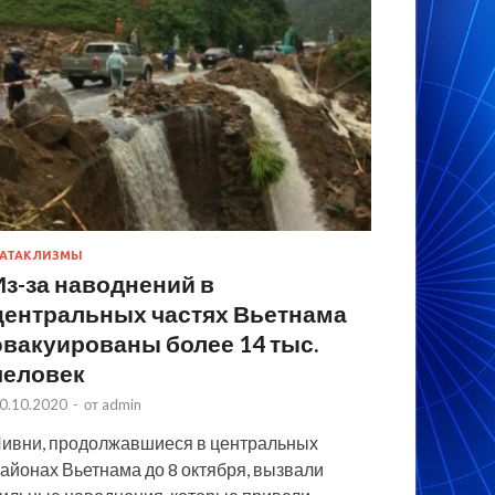
АТАКЛИЗМЫ
Из-за наводнений в
центральных частях Вьетнама
эвакуированы более 14 тыс.
человек
0.10.2020
-
от
admin
ивни, продолжавшиеся в центральных
айонах Вьетнама до 8 октября, вызвали