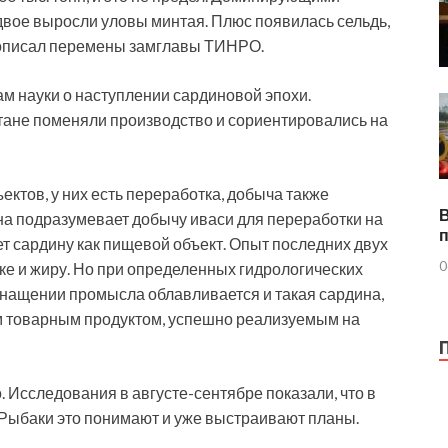
двое выросли уловы минтая. Плюс появилась сельдь,
— описал перемены замглавы ТИНРО.
ам науки о наступлении сардиновой эпохи.
ане поменяли производство и сориентировались на
ктов, у них есть переработка, добыча также
дна подразумевает добычу иваси для переработки на
ет сардину как пищевой объект. Опыт последних двух
0
уке и жиру. Но при определенных гидрологических
нащении промысла облавливается и такая сардина,
м товарным продуктом, успешно реализуемым на
Исследования в августе-сентябре показали, что в
. Рыбаки это понимают и уже выстраивают планы.