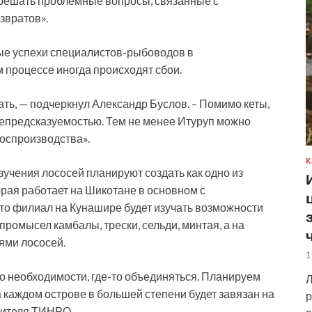
 решать проблемные вопросы, связанные с
звратов».
ые успехи специалистов-рыбоводов в
м процессе иногда происходят сбои.
ать, — подчеркнул Александр Буслов. – Помимо кеты,
 непредсказуемостью. Тем не менее Итуруп можно
воспроизводства».
К
учения лососей планируют создать как одно из
рая работает на Шикотане в основном с
что филиал на Кунашире будет изучать возможности
омысел камбалы, трески, сельди, минтая, а на
ями лососей.
1
о необходимости, где-то объединяться. Планируем
Л
а каждом острове в большей степени будет завязан на
р
дителя ТИНРО.