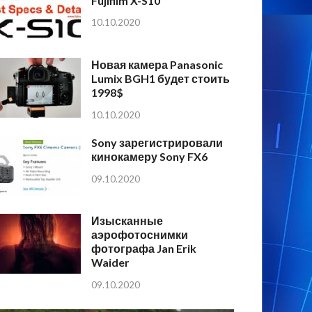
Fujifilm X-S10
10.10.2020
Новая камера Panasonic
Lumix BGH1 будет стоить
1998$
10.10.2020
Sony зарегистрировали
кинокамеру Sony FX6
09.10.2020
Изысканные
аэрофотоснимки
фотографа Jan Erik
Waider
09.10.2020