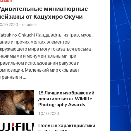
ЪЕМКИ
Удивительные миниатюрные
пейзажы от Кацухиро Окучи
0.10.2020
-
от
admin
atsuhiro Ohkuchi Ландшафты из трав, мхов,
анав и прочих мелких элементов
кружающего мира могут оказаться весьма
начимыми и монументальными при
равильном использовании ракурса и
омпозиции. Маленький мир скрывает
транные и …
15 Лучших изображений
десятилетия от Wildlife
Photography Awards
10.10.2020
Полные характеристики