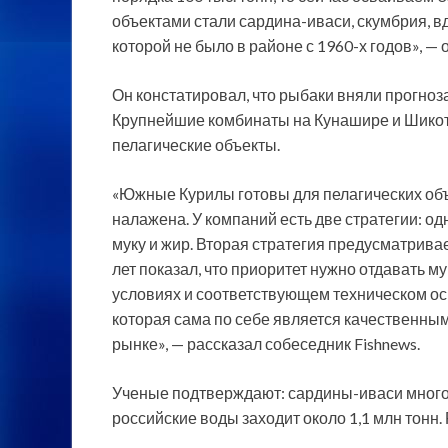
объектами стали сардина-иваси, скумбрия, в
которой не было в районе с 1960-х годов», 
Он констатировал, что рыбаки вняли прогноз
Крупнейшие комбинаты на Кунашире и Шикот
пелагические объекты.
«Южные Курилы готовы для пелагических объе
налажена. У компаний есть две стратегии: о
муку и жир. Вторая стратегия предусматрива
лет показал, что приоритет нужно отдавать м
условиях и соответствующем техническом ос
которая сама по себе является качественны
рынке», — рассказал собеседник Fishnews.
Ученые подтверждают: сардины-иваси много. 
российские воды заходит около 1,1 млн тонн