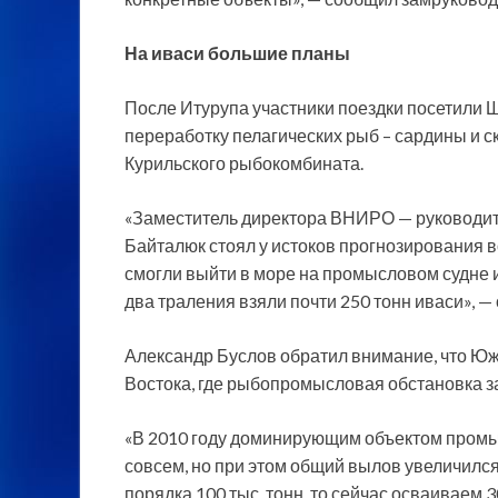
На иваси большие планы
После Итурупа участники поездки посетили 
переработку пелагических рыб – сардины и 
Курильского рыбокомбината.
«Заместитель директора ВНИРО — руководит
Байталюк стоял у истоков прогнозирования в
смогли выйти в море на промысловом судне и
два траления взяли почти 250 тонн иваси», —
Александр Буслов обратил внимание, что Ю
Востока, где рыбопромысловая обстановка за
«В 2010 году доминирующим объектом промысл
совсем, но при этом общий вылов увеличился 
порядка 100 тыс. тонн, то сейчас осваиваем 